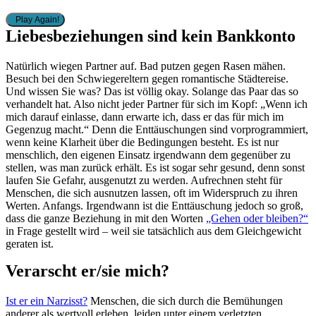
Play Again!
Liebesbeziehungen sind kein Bankkonto
Natürlich wiegen Partner auf. Bad putzen gegen Rasen mähen.
Besuch bei den Schwiegereltern gegen romantische Städtereise.
Und wissen Sie was? Das ist völlig okay. Solange das Paar das so
verhandelt hat. Also nicht jeder Partner für sich im Kopf: „Wenn ich
mich darauf einlasse, dann erwarte ich, dass er das für mich im
Gegenzug macht.“ Denn die Enttäuschungen sind vorprogrammiert,
wenn keine Klarheit über die Bedingungen besteht. Es ist nur
menschlich, den eigenen Einsatz irgendwann dem gegenüber zu
stellen, was man zurück erhält. Es ist sogar sehr gesund, denn sonst
laufen Sie Gefahr, ausgenutzt zu werden. Aufrechnen steht für
Menschen, die sich ausnutzen lassen, oft im Widerspruch zu ihren
Werten. Anfangs. Irgendwann ist die Enttäuschung jedoch so groß,
dass die ganze Beziehung in mit den Worten
„Gehen oder bleiben?“
in Frage gestellt wird – weil sie tatsächlich aus dem Gleichgewicht
geraten ist.
Verarscht er/sie mich?
Ist er ein Narzisst?
Menschen, die sich durch die Bemühungen
anderer als wertvoll erleben, leiden unter einem verletzten