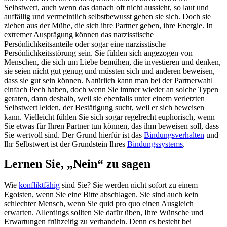
Selbstwert, auch wenn das danach oft nicht aussieht, so laut und
auffällig und vermeintlich selbstbewusst geben sie sich. Doch sie
ziehen aus der Mühe, die sich ihre Partner geben, ihre Energie. In
extremer Ausprägung können das narzisstische
Persönlichkeitsanteile oder sogar eine narzisstische
Persönlichkeitsstörung sein. Sie fühlen sich angezogen von
Menschen, die sich um Liebe bemühen, die investieren und denken,
sie seien nicht gut genug und müssten sich und anderen beweisen,
dass sie gut sein können. Natürlich kann man bei der Partnerwahl
einfach Pech haben, doch wenn Sie immer wieder an solche Typen
geraten, dann deshalb, weil sie ebenfalls unter einem verletzten
Selbstwert leiden, der Bestätigung sucht, weil er sich beweisen
kann. Vielleicht fühlen Sie sich sogar regelrecht euphorisch, wenn
Sie etwas für Ihren Partner tun können, das ihm beweisen soll, dass
Sie wertvoll sind. Der Grund hierfür ist das
Bindungsverhalten
und
Ihr Selbstwert ist der Grundstein Ihres
Bindungssystems
.
Lernen Sie, „Nein“ zu sagen
Wie
konfliktfähig
sind Sie? Sie werden nicht sofort zu einem
Egoisten, wenn Sie eine Bitte abschlagen. Sie sind auch kein
schlechter Mensch, wenn Sie quid pro quo einen Ausgleich
erwarten. Allerdings sollten Sie dafür üben, Ihre Wünsche und
Erwartungen frühzeitig zu verhandeln. Denn es besteht bei