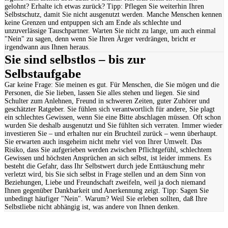
gelohnt? Erhalte ich etwas zurück? Tipp: Pflegen Sie weiterhin Ihren
Selbstschutz, damit Sie nicht ausgenutzt werden. Manche Menschen kennen
keine Grenzen und entpuppen sich am Ende als schlechte und
unzuverlässige Tauschpartner. Warten Sie nicht zu lange, um auch einmal
"Nein" zu sagen, denn wenn Sie Ihren Ärger verdrängen, bricht er
irgendwann aus Ihnen heraus.
Sie sind selbstlos – bis zur
Selbstaufgabe
Gar keine Frage: Sie meinen es gut. Für Menschen, die Sie mögen und die
Personen, die Sie lieben, lassen Sie alles stehen und liegen. Sie sind
Schulter zum Anlehnen, Freund in schweren Zeiten, guter Zuhörer und
geschätzter Ratgeber. Sie fühlen sich verantwortlich für andere, Sie plagt
ein schlechtes Gewissen, wenn Sie eine Bitte abschlagen müssen. Oft schon
wurden Sie deshalb ausgenutzt und Sie fühlten sich verraten. Immer wieder
investieren Sie – und erhalten nur ein Bruchteil zurück – wenn überhaupt.
Sie erwarten auch insgeheim nicht mehr viel von Ihrer Umwelt. Das
Risiko, dass Sie aufgerieben werden zwischen Pflichtgefühl, schlechtem
Gewissen und höchsten Ansprüchen an sich selbst, ist leider immens. Es
besteht die Gefahr, dass Ihr Selbstwert durch jede Enttäuschung mehr
verletzt wird, bis Sie sich selbst in Frage stellen und an dem Sinn von
Beziehungen, Liebe und Freundschaft zweifeln, weil ja doch niemand
Ihnen gegenüber Dankbarkeit und Anerkennung zeigt. Tipp: Sagen Sie
unbedingt häufiger "Nein". Warum? Weil Sie erleben sollten, daß Ihre
Selbstliebe nicht abhängig ist, was andere von Ihnen denken.