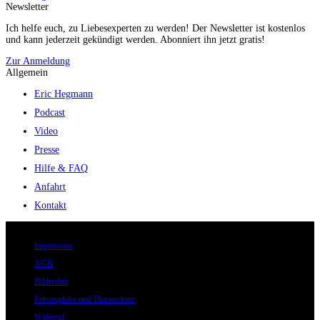
Newsletter
Ich helfe euch, zu Liebesexperten zu werden! Der Newsletter ist kostenlos
und kann jederzeit gekündigt werden. Abonniert ihn jetzt gratis!
Zur Anmeldung
Allgemein
Eric Hegmann
Podcast
Video
Presse
Hilfe & FAQ
Anfahrt
Kontakt
© 2026 Eric Hegmann GmbH | Alle Rechte vorbehalten.
Impressum
AGB
Bildrechte
Privatsphäre und Datenschutz
Widerruf