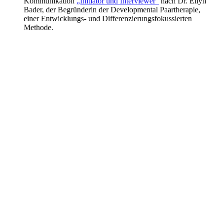
Kommunikation
„Initiator und Interviewer“
nach Dr. Ellyn
Bader, der Begründerin der Developmental Paartherapie,
einer Entwicklungs- und Differenzierungsfokussierten
Methode.