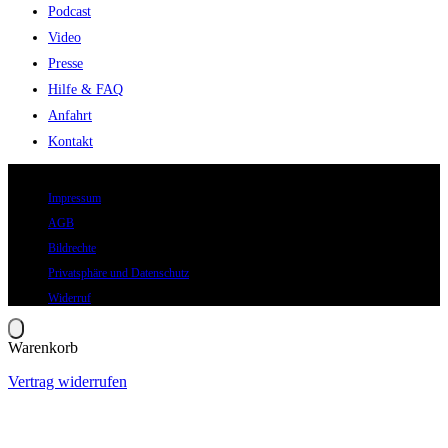
Podcast
Video
Presse
Hilfe & FAQ
Anfahrt
Kontakt
© 2026 Eric Hegmann GmbH | Alle Rechte vorbehalten.
Impressum
AGB
Bildrechte
Privatsphäre und Datenschutz
Widerruf
Warenkorb
Vertrag widerrufen