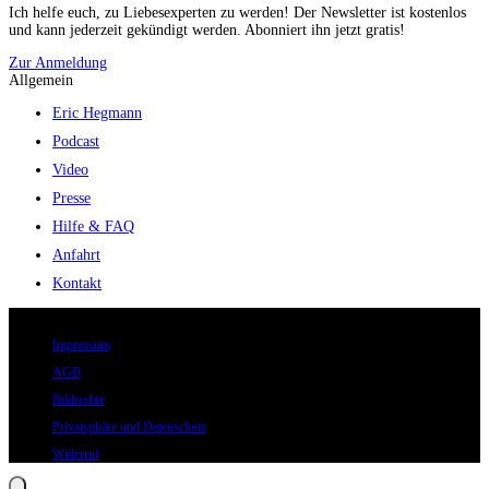
Ich helfe euch, zu Liebesexperten zu werden! Der Newsletter ist kostenlos
und kann jederzeit gekündigt werden. Abonniert ihn jetzt gratis!
Zur Anmeldung
Allgemein
Eric Hegmann
Podcast
Video
Presse
Hilfe & FAQ
Anfahrt
Kontakt
© 2026 Eric Hegmann GmbH | Alle Rechte vorbehalten.
Impressum
AGB
Bildrechte
Privatsphäre und Datenschutz
Widerruf