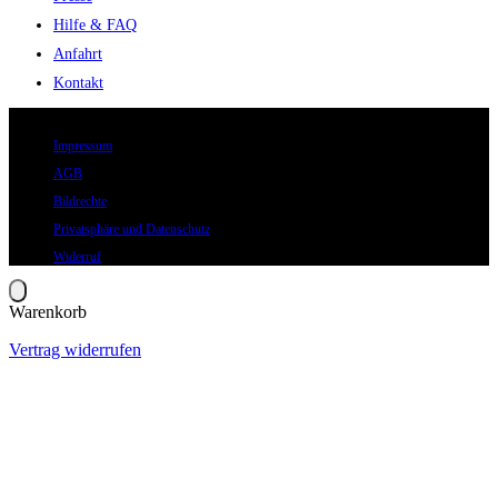
Hilfe & FAQ
Anfahrt
Kontakt
© 2026 Eric Hegmann GmbH | Alle Rechte vorbehalten.
Impressum
AGB
Bildrechte
Privatsphäre und Datenschutz
Widerruf
Warenkorb
Vertrag widerrufen