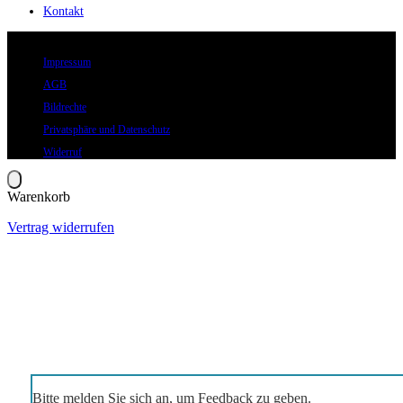
Kontakt
© 2026 Eric Hegmann GmbH | Alle Rechte vorbehalten.
Impressum
AGB
Bildrechte
Privatsphäre und Datenschutz
Widerruf
Warenkorb
Vertrag widerrufen
Bitte melden Sie sich an, um Feedback zu geben.