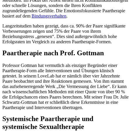
Methoden. Im Fokus der Arbeit stehen nicht Kommunikationsregeln
oder schnelle Lösungen, sondern die Ihren Konflikten
zugrundeliegenden Gefühle. Die Emotionsfokussierte Paartherapie
basiert auf dem
Bindungsverhalten
.
Langzeitstudien haben gezeigt, dass ca. 90% der Paare signifikante
Verbesserungen zeigen und 75% der Paare von ihrem
Beziehungsstress „genesen“. Dies sind außergewöhnlich hohe
Erfolgsraten im Vergleich zu anderen Paartherapie-Formen.
Paartherapie nach Prof. Gottman
Professor Gottman hat vermutlich als einziger Begründer einer
Paartherapie-Form alle Interventionen und Übungen klinisch
getestet. In seinem LoveLab hat er nämlich über vier Jahrzehnte
Paare beobachtet und ihre Reaktionen gemessen. Von ihm stammt
das aufsehenerregende Werk „Die Vermessung der Liebe“. Er kann
nach wissenschaftlichen Methoden mit einer Quote von über 90 %
die Erfolgschancen eines Paares berechnen. Mit seiner Frau Dr. Julie
Schwartz-Gottman hat er schließlich diese Erkenntnisse in eine
Paartherapie und Interventionen übertragen.
Systemische Paartherapie und
systemische Sexualtherapie