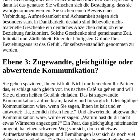
dann ist das genauso: Sie wünschen sich die Bestätigung, dass sie
wahrgenommen werden. Sie suchen einen Beweis einer
Verbindung. Aufmerksamkeit und Achtsamkeit zeigen sich
besonders stark in Dankbarkeit, deshalb sind liebevolle nicht-
materielle Geschenke ein deutliches Anzeichen dafür, ob eine
Beziehung funktioniert. Solche Geschenke sind gemeinsame Zeit,
Intimität und Zärtlichkeit. Einer der häufigsten Gründe fürs
Beziehungsaus ist das Gefühl, für selbstverständlich genommen zu
werden.
Ebene 3: Zugewandte, gleichgültige oder
abwertende Kommunikation?
Sie gehen spazieren, Ihnen ist kalt. Nicht nur bemerken Ihr Partner
das, er schlägt auch gleich vor, ins nächste Café zu gehen und will
Sie zu einem heißen Getränk einladen. Das ist zugewandte
Kommunikation: aufmerksam, kreativ und fürsorglich. Gleichgültige
Kommunikation wäre, wenn Sie sagen, Ihnen ist kalt und er
antwortet: „Ja, ziemlich frisch heute.“ Und abwertende, abgewandte
Kommunikation wäre, würde er sagen: „Warum hast du dir nicht
etwas Wärmeres angezogen?“ Ein Paar, das gleichgültig miteinander
umgeht, hat einen schweren Weg vor sich, doch mit etwas
Aufmerksamkeitsübungen und Bemühungen lässt sich da noch viel
richten und verändern. Ein Paar, das jedoch abwertend miteinander