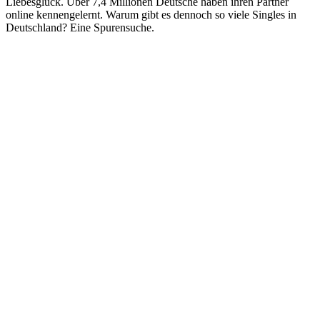
Liebesglück. Über 7,4 Millionen Deutsche haben ihren Partner
online kennengelernt. Warum gibt es dennoch so viele Singles in
Deutschland? Eine Spurensuche.