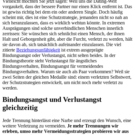
Vielleicht möchten Sie jetzt sagen: Weil uns die Dating-Welt
vorgaukelt, dass der bessere Partner nur einen Klick entfernt ist. Das
ist gewiss richtig bei dem ein oder anderen Single. Doch häufig
scheint mir, dies ist eine Schutzstrategie, jemanden nicht so nah an
sich heranzulassen, dass es wirklich wehtun könnte. In extremen
Ausprägungen sind solche unverbindlichen Menschen innerlich
zerrissen: Sie wünschen sich sehnlichst einen Mensch, der ihnen
Halt und Geborgenheit gibt, aber die Furcht, verletzt zu werden, hält
sie davon ab, sich tatsächlich aufeinander einzulassen. Die viel
zitierte
Beziehungsunfähigkeit
ist extrem ausgeprägte
Bindungsangst oder Verlustangst, nicht selten beides. In der
Bindungstheorie steht Verlustangst für ängstliches
Bindungsverhalten, Bindungsangst für vermeidendes
Bindungsverhalten. Warum sie auch als Paar vorkommen? Weil sie
zwei Seiten der gleichen Medaille sind: einem verletzten Selbstwert,
der Schutzstrategien entwickelt, um nicht noch mehr verletzt zu
werden.
Bindungsangst und Verlustangst
gleichzeitig
Jede Trennung hinterlässt eine Narbe und erzeugt den Wunsch, eine
weitere Verletzung zu vermeiden.
Je mehr Trennungen wir
erleben, umso mehr Vermeidungsstrategien probieren wir aus