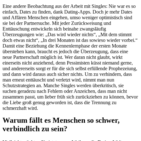
Eine andere Beobachtung aus der Arbeit mit Singles: Nie war es so
einfach, Dates zu finden, dank Dating-Apps. Doch je mehr Dates
und Affären Menschen eingehen, umso weniger optimistisch sind
sie bei der Partnersuche. Mit jeder Zurückweisung und
Enttäuschung entwickeln sich beinahe zwangsläufig
Überzeugungen wie: „Das wird wieder nichts“, „Mit dem stimmt
doch etwas nicht“, „In drei Monaten ist das sowieso wieder vorbei.“
Damit eine Beziehung die Kennenlernphase der ersten Monate
überstehen kann, braucht es jedoch die Überzeugung, dass eine
neue Partnerschaft möglich ist. Wer daran nicht glaubt, wirkt
einerseits nicht anziehend, denn Pessimisten küsst niemand gerne,
und andererseits sorgt er für die sich selbst erfüllende Prophezeiung,
und dann wird daraus auch sicher nichts. Um zu verhindern, dass
man erneut enttäuscht und verletzt wird, nimmt man nun
Schutzstrategien an. Manche Singles werden überkritisch, sie
suchen geradezu nach Fehlern oder Anzeichen, dass man nicht
zusammen passt, um lieber früh sich zurückziehen zu können, bevor
die Liebe groß genug geworden ist, dass die Trennung zu
schmerzhaft wird.
Warum fällt es Menschen so schwer,
verbindlich zu sein?