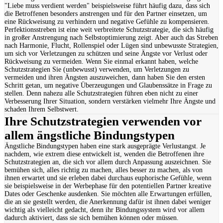
"Liebe muss verdient werden" beispielsweise führt häufig dazu, dass sich
die Betroffenen besonders anstrengen und für den Partner einsetzen, um
eine Rückweisung zu verhindern und negative Gefühle zu kompensieren.
Perfektionsstreben ist eine weit verbreitete Schutzstrategie, die sich häufig
in großer Anstrengung nach Selbstoptimierung zeigt. Aber auch das Streben
nach Harmonie, Flucht, Rollenspiel oder Lügen sind unbewusste Strategien,
um sich vor Verletzungen zu schützen und seine Ängste vor Verlust oder
Rückweisung zu vermeiden. Wenn Sie einmal erkannt haben, welche
Schutzstrategien Sie (unbewusst) verwenden, um Verletzungen zu
vermeiden und ihren Ängsten auszuweichen, dann haben Sie den ersten
Schritt getan, um negative Überzeugungen und Glaubenssätze in Frage zu
stellen. Denn nahezu alle Schutzstrategien führen eben nicht zu einer
Verbesserung Ihrer Situation, sondern verstärken vielmehr Ihre Ängste und
schaden Ihrem Selbstwert.
Ihre Schutzstrategien verwenden vor
allem ängstliche Bindungstypen
Ängstliche Bindungstypen haben eine stark ausgeprägte Verlustangst. Je
nachdem, wie extrem diese entwickelt ist, wenden die Betroffenen ihre
Schutzstrategien an, die sich vor allem durch Anpassung auszeichnen. Sie
bemühen sich, alles richtig zu machen, alles besser zu machen, als von
ihnen erwartet und sie erleben dabei durchaus euphorische Gefühle, wenn
sie beispielsweise in der Werbephase für den potentiellen Partner kreative
Dates oder Geschenke ausdenken. Sie möchten alle Erwartungen erfüllen,
die an sie gestellt werden, die Anerkennung dafür ist ihnen dabei weniger
wichtig als vielleicht gedacht, denn ihr Bindungssystem wird vor allem
dadurch aktiviert, dass sie sich bemühen können oder müssen.