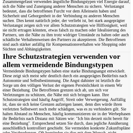
Zusammengefasst verwenden ängstliche Bindungstypen viel Energie darauf,
sich die Nähe und Zuneigung anderer Menschen zu sichern. Verlustangst
bedeutet, dass die betroffenen Furcht vor dem Alleinsein haben und
Sicherheit und Geborgenheit in der Verbindung zu anderen Menschen
suchen. Dies kennt natürlich jeder, der verliebt ist, bei stark ausgeprägter
Verlustangst zeigen sich vor allem Schutzstrategien wie Hilflosigkeit, weil
sie nicht ertragen könnten, etwas falsch zu machen oder Idealisierung des
Partners, um die Nähe zu ihm trotz widriger Umstände zu halten oder auch
schädliche Verhaltensweisen des Partners zu akzeptieren. Die Betroffenen
sind auch stärker anfällig für Kompensationsverhalten wie Shopping oder
Süchten und Abhängigkeiten.
Ihre Schutzstrategien verwenden vor
allem vermeidende Bindungstypen
Vermeidende Bindungstypen haben eine starke Bindungsangst entwickelt.
Diese zeigt sich meist sehr deutlich durch ein ausgeprägtes Bedürfnis nach
Autonomie und Selbstbestimmung. Die Angst dahinter ist letztlich die
Sorge um den völligen Verlust der eigenen Persönlichkeit in einem Wir
einer Beziehung. Die Betroffenen grenzen sich ab, um sich vor
Verletzungen zu schützen, die Nähe mit sich bringen kann. Ihre
Schutzstrategien sind häufig Angriff, Streit oder Verweigerung. Auffällig
ist, dass sie sich keine Grenzen aufzeigen lassen, denn dies würde ihren
verletzten Selbstwert noch mehr schädigen, was es zu verhindern gilt. Sie
halten Abstand zu Menschen, häufig kommunizieren sie in der Werbephasen
ihr Bedürfnis nach Distanz mit Sätzen wie: "Ich bin derzeit nicht bereit für
eine Beziehung". Entsprechend setzen Sie durch, dass jegliche Annäherung
ausschließlich kontrolliert geschieht. Sie vermeiden konkrete Zukunftspläne
oder Verabredungen. Oft begründen sie dies mit dem Wunsch, nicht