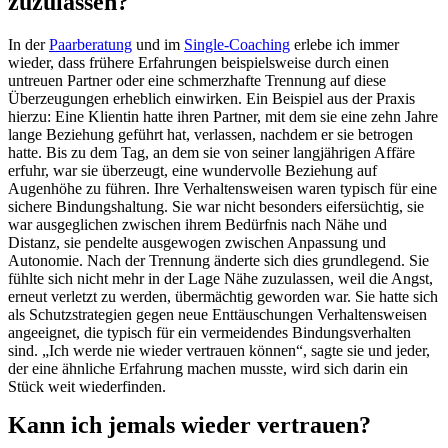
zuzulassen?
In der
Paarberatung
und im
Single-Coaching
erlebe ich immer
wieder, dass frühere Erfahrungen beispielsweise durch einen
untreuen Partner oder eine schmerzhafte Trennung auf diese
Überzeugungen erheblich einwirken. Ein Beispiel aus der Praxis
hierzu: Eine Klientin hatte ihren Partner, mit dem sie eine zehn Jahre
lange Beziehung geführt hat, verlassen, nachdem er sie betrogen
hatte. Bis zu dem Tag, an dem sie von seiner langjährigen Affäre
erfuhr, war sie überzeugt, eine wundervolle Beziehung auf
Augenhöhe zu führen. Ihre Verhaltensweisen waren typisch für eine
sichere Bindungshaltung. Sie war nicht besonders eifersüchtig, sie
war ausgeglichen zwischen ihrem Bedürfnis nach Nähe und
Distanz, sie pendelte ausgewogen zwischen Anpassung und
Autonomie. Nach der Trennung änderte sich dies grundlegend. Sie
fühlte sich nicht mehr in der Lage Nähe zuzulassen, weil die Angst,
erneut verletzt zu werden, übermächtig geworden war. Sie hatte sich
als Schutzstrategien gegen neue Enttäuschungen Verhaltensweisen
angeeignet, die typisch für ein vermeidendes Bindungsverhalten
sind. „Ich werde nie wieder vertrauen können“, sagte sie und jeder,
der eine ähnliche Erfahrung machen musste, wird sich darin ein
Stück weit wiederfinden.
Kann ich jemals wieder vertrauen?