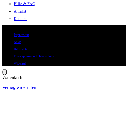
Hilfe & FAQ
Anfahrt
Kontakt
© 2026 Eric Hegmann GmbH | Alle Rechte vorbehalten.
Impressum
AGB
Bildrechte
Privatsphäre und Datenschutz
Widerruf
Warenkorb
Vertrag widerrufen