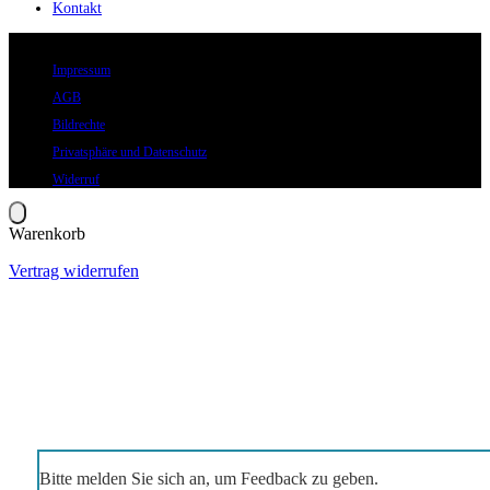
Kontakt
© 2026 Eric Hegmann GmbH | Alle Rechte vorbehalten.
Impressum
AGB
Bildrechte
Privatsphäre und Datenschutz
Widerruf
Warenkorb
Vertrag widerrufen
Bitte melden Sie sich an, um Feedback zu geben.