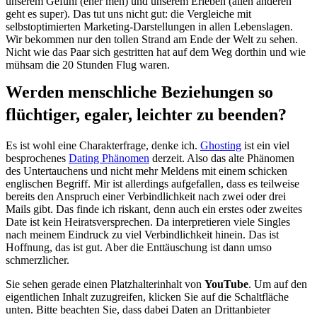
unserem Gefühl (eher meh) und unserem Erleben (allen anderen
geht es super). Das tut uns nicht gut: die Vergleiche mit
selbstoptimierten Marketing-Darstellungen in allen Lebenslagen.
Wir bekommen nur den tollen Strand am Ende der Welt zu sehen.
Nicht wie das Paar sich gestritten hat auf dem Weg dorthin und wie
mühsam die 20 Stunden Flug waren.
Werden menschliche Beziehungen so
flüchtiger, egaler, leichter zu beenden?
Es ist wohl eine Charakterfrage, denke ich.
Ghosting
ist ein viel
besprochenes
Dating Phänomen
derzeit. Also das alte Phänomen
des Untertauchens und nicht mehr Meldens mit einem schicken
englischen Begriff. Mir ist allerdings aufgefallen, dass es teilweise
bereits den Anspruch einer Verbindlichkeit nach zwei oder drei
Mails gibt. Das finde ich riskant, denn auch ein erstes oder zweites
Date ist kein Heiratsversprechen. Da interpretieren viele Singles
nach meinem Eindruck zu viel Verbindlichkeit hinein. Das ist
Hoffnung, das ist gut. Aber die Enttäuschung ist dann umso
schmerzlicher.
Sie sehen gerade einen Platzhalterinhalt von
YouTube
. Um auf den
eigentlichen Inhalt zuzugreifen, klicken Sie auf die Schaltfläche
unten. Bitte beachten Sie, dass dabei Daten an Drittanbieter