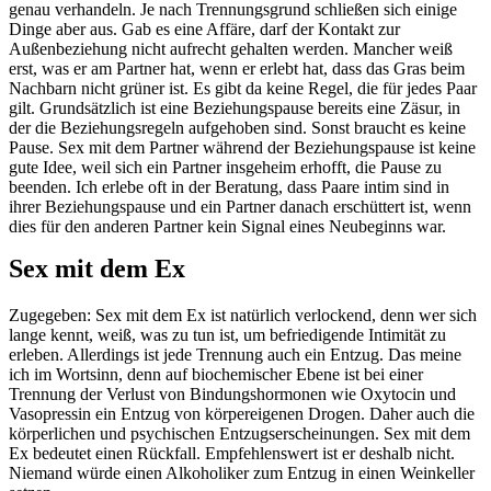
genau verhandeln. Je nach Trennungsgrund schließen sich einige
Dinge aber aus. Gab es eine Affäre, darf der Kontakt zur
Außenbeziehung nicht aufrecht gehalten werden. Mancher weiß
erst, was er am Partner hat, wenn er erlebt hat, dass das Gras beim
Nachbarn nicht grüner ist. Es gibt da keine Regel, die für jedes Paar
gilt. Grundsätzlich ist eine Beziehungspause bereits eine Zäsur, in
der die Beziehungsregeln aufgehoben sind. Sonst braucht es keine
Pause. Sex mit dem Partner während der Beziehungspause ist keine
gute Idee, weil sich ein Partner insgeheim erhofft, die Pause zu
beenden. Ich erlebe oft in der Beratung, dass Paare intim sind in
ihrer Beziehungspause und ein Partner danach erschüttert ist, wenn
dies für den anderen Partner kein Signal eines Neubeginns war.
Sex mit dem Ex
Zugegeben: Sex mit dem Ex ist natürlich verlockend, denn wer sich
lange kennt, weiß, was zu tun ist, um befriedigende Intimität zu
erleben. Allerdings ist jede Trennung auch ein Entzug. Das meine
ich im Wortsinn, denn auf biochemischer Ebene ist bei einer
Trennung der Verlust von Bindungshormonen wie Oxytocin und
Vasopressin ein Entzug von körpereigenen Drogen. Daher auch die
körperlichen und psychischen Entzugserscheinungen. Sex mit dem
Ex bedeutet einen Rückfall. Empfehlenswert ist er deshalb nicht.
Niemand würde einen Alkoholiker zum Entzug in einen Weinkeller