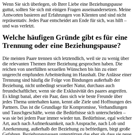
Wenn Sie sich überlegen, ob Ihrer Liebe eine Beziehungspause
guttut, sollten Sie sich mit einigen Fragen auseinandersetzen. Meine
Antworten basieren auf Erfahrungen von Klienten und sind nicht
repräsentativ. Jedes Paar entscheidet am Ende für sich, was hilft –
und was verletzt.
Welche häufigen Gründe gibt es für eine
Trennung oder eine Beziehungspause?
Die meisten Paare trennen sich letztendlich, weil sie zu wenig über
die relevanten Themen ihrer Beziehung gesprochen haben. Die
reichen von unerfüllten sexuellen Wünschen bis hin zu einer
ungerecht empfunden Arbeitsteilung im Haushalt. Die Anlässe einer
Trennung sind häufig die Folge von Bindungen außerhalb der
Beziehung, nicht unbedingt sexueller Natur, durchaus auch
freundschaftlicher, wenn sie die Exklusivität des paares angreifen.
Es klingt banal, aber ein Paar, dass sich wie beste Freunde über
jedes Thema unterhalten kann, kennt alle Ziele und Hoffnungen des
Partners. Das ist die Grundlage für Kompromisse, Verhandlungen
und Tauschgeschäfte, wenn die Bedürfnisse sich unterscheiden –
was sie bei jedem Paar immer wieder tun. Bedürfnisse, egal welcher
Art, auch nach Aufmerksamkeit, nach Ansprache, nach Lob und
Anerkennung, außerhalb der Beziehung zu befriedigen, birgt große
Gefahren. Beziehungspausen unterstützen das eher als dass sie neue