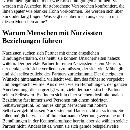
Nachhinein gar nicht mehr wie Entschuldigungen anfühlen. Sie
werden mit Ausreden für gebrochene Versprechen konfrontiert, die
Ihnen später wie blanker Hohn vorkommen. Sie werden sich über
kurz oder lang fragen: Was sagt das über mich aus, dass ich mir
diesen Menschen antue?
Warum Menschen mit Narzissten
Beziehungen führen
Narzissten suchen sich Partner mit einem ängstlichen
Bindungsverhalten, das heißt, sie können Unsicherheiten nahezu
wittern. Der perfekte Partner für einen Narzissten ist ein Mensch,
der denkt, sich Liebe verdienen zu müssen, der sich viel Mühe gibt
und sich selbst zuliebe des Partners zurücknimmt. Der die eigenen
Wünsche hintenanstellt, vielleicht weil ihm das früher so vorgelebt
und beigebracht wurde. Aus diesen vielen Bemühungen, der ganzen
Anerkennung, die so gezeigt wird, zieht der narzisstische Partner
seinen Selbstwert. Es finden sich in einer solchen dysfunktionalen
Beziehung fast immer zwei Personen mit einem niedrigen
Selbstwertgefühl. So hart es klingt: Menschen mit hohem
Selbstwertgefühl lassen Narzissten auf Dauer nicht an sich ran. Sie
fallen möglicherweise auf ihre charmanten Werbungsversuche und
Bemühungen in der Kennenlernphase herein, aber sie wählen solche
Partner nicht. Anders ist es, wenn sie sich gerade beispielsweise