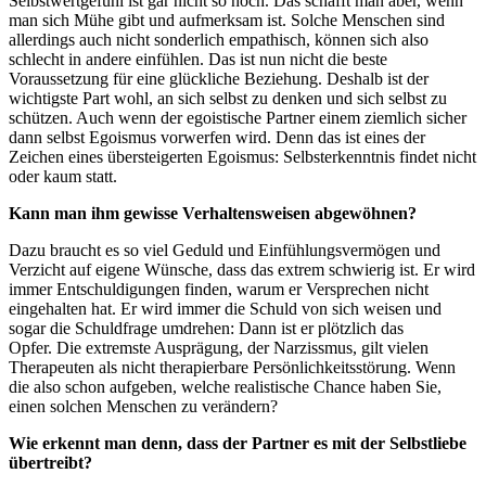
Selbstwertgefühl ist gar nicht so hoch. Das schafft man aber, wenn
man sich Mühe gibt und aufmerksam ist. Solche Menschen sind
allerdings auch nicht sonderlich empathisch, können sich also
schlecht in andere einfühlen. Das ist nun nicht die beste
Voraussetzung für eine glückliche Beziehung. Deshalb ist der
wichtigste Part wohl, an sich selbst zu denken und sich selbst zu
schützen. Auch wenn der egoistische Partner einem ziemlich sicher
dann selbst Egoismus vorwerfen wird. Denn das ist eines der
Zeichen eines übersteigerten Egoismus: Selbsterkenntnis findet nicht
oder kaum statt.
Kann man ihm gewisse Verhaltensweisen abgewöhnen?
Dazu braucht es so viel Geduld und Einfühlungsvermögen und
Verzicht auf eigene Wünsche, dass das extrem schwierig ist. Er wird
immer Entschuldigungen finden, warum er Versprechen nicht
eingehalten hat. Er wird immer die Schuld von sich weisen und
sogar die Schuldfrage umdrehen: Dann ist er plötzlich das
Opfer. Die extremste Ausprägung, der Narzissmus, gilt vielen
Therapeuten als nicht therapierbare Persönlichkeitsstörung. Wenn
die also schon aufgeben, welche realistische Chance haben Sie,
einen solchen Menschen zu verändern?
Wie erkennt man denn, dass der Partner es mit der Selbstliebe
übertreibt?