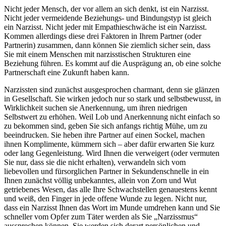
Nicht jeder Mensch, der vor allem an sich denkt, ist ein Narzisst.
Nicht jeder vermeidende Beziehungs- und Bindungstyp ist gleich
ein Narzisst. Nicht jeder mit Empathieschwäche ist ein Narzisst.
Kommen allerdings diese drei Faktoren in Ihrem Partner (oder
Partnerin) zusammen, dann können Sie ziemlich sicher sein, dass
Sie mit einem Menschen mit narzisstischen Strukturen eine
Beziehung führen. Es kommt auf die Ausprägung an, ob eine solche
Partnerschaft eine Zukunft haben kann.
Narzissten sind zunächst ausgesprochen charmant, denn sie glänzen
in Gesellschaft. Sie wirken jedoch nur so stark und selbstbewusst, in
Wirklichkeit suchen sie Anerkennung, um ihren niedrigen
Selbstwert zu erhöhen. Weil Lob und Anerkennung nicht einfach so
zu bekommen sind, geben Sie sich anfangs richtig Mühe, um zu
beeindrucken. Sie heben ihre Partner auf einen Sockel, machen
ihnen Komplimente, kümmern sich – aber dafür erwarten Sie kurz
oder lang Gegenleistung. Wird Ihnen die verweigert (oder vermuten
Sie nur, dass sie die nicht erhalten), verwandeln sich vom
liebevollen und fürsorglichen Partner in Sekundenschnelle in ein
Ihnen zunächst völlig unbekanntes, allein von Zorn und Wut
getriebenes Wesen, das alle Ihre Schwachstellen genauestens kennt
und weiß, den Finger in jede offene Wunde zu legen. Nicht nur,
dass ein Narzisst Ihnen das Wort im Munde umdrehen kann und Sie
schneller vom Opfer zum Täter werden als Sie „Narzissmus“
aussprechen können, Sie werden sich derart persönlichen und