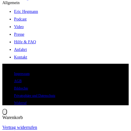
Allgemein
Eric Hegmann
Podcast
Video
Presse
Hilfe & FAQ
Anfahrt
Kontakt
© 2026 Eric Hegmann GmbH | Alle Rechte vorbehalten.
Impressum
AGB
Bildrechte
Privatsphäre und Datenschutz
Widerruf
Warenkorb
Vertrag widerrufen