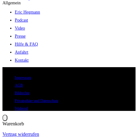
Allgemein
Eric Hegmann
Podcast
Video
Presse
Hilfe & FAQ
Anfahrt
Kontakt
© 2026 Eric Hegmann GmbH | Alle Rechte vorbehalten.
Impressum
AGB
Bildrechte
Privatsphäre und Datenschutz
Widerruf
Warenkorb
Vertrag widerrufen