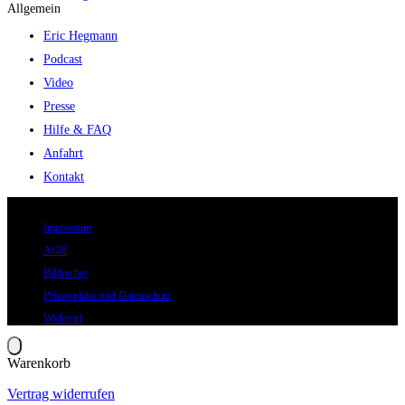
Allgemein
Eric Hegmann
Podcast
Video
Presse
Hilfe & FAQ
Anfahrt
Kontakt
© 2026 Eric Hegmann GmbH | Alle Rechte vorbehalten.
Impressum
AGB
Bildrechte
Privatsphäre und Datenschutz
Widerruf
Warenkorb
Vertrag widerrufen