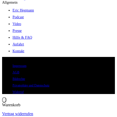
Allgemein
Eric Hegmann
Podcast
Video
Presse
Hilfe & FAQ
Anfahrt
Kontakt
© 2026 Eric Hegmann GmbH | Alle Rechte vorbehalten.
Impressum
AGB
Bildrechte
Privatsphäre und Datenschutz
Widerruf
Warenkorb
Vertrag widerrufen