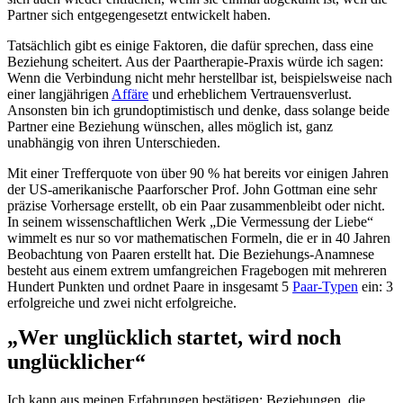
Partner sich entgegengesetzt entwickelt haben.
Tatsächlich gibt es einige Faktoren, die dafür sprechen, dass eine
Beziehung scheitert. Aus der Paartherapie-Praxis würde ich sagen:
Wenn die Verbindung nicht mehr herstellbar ist, beispielsweise nach
einer langjährigen
Affäre
und erheblichem Vertrauensverlust.
Ansonsten bin ich grundoptimistisch und denke, dass solange beide
Partner eine Beziehung wünschen, alles möglich ist, ganz
unabhängig von ihren Unterschieden.
Mit einer Trefferquote von über 90 % hat bereits vor einigen Jahren
der US-amerikanische Paarforscher Prof. John Gottman eine sehr
präzise Vorhersage erstellt, ob ein Paar zusammenbleibt oder nicht.
In seinem wissenschaftlichen Werk „Die Vermessung der Liebe“
wimmelt es nur so vor mathematischen Formeln, die er in 40 Jahren
Beobachtung von Paaren erstellt hat. Die Beziehungs-Anamnese
besteht aus einem extrem umfangreichen Fragebogen mit mehreren
Hundert Punkten und ordnet Paare in insgesamt 5
Paar-Typen
ein: 3
erfolgreiche und zwei nicht erfolgreiche.
„Wer unglücklich startet, wird noch
unglücklicher“
Ich kann aus meinen Erfahrungen bestätigen: Beziehungen, die