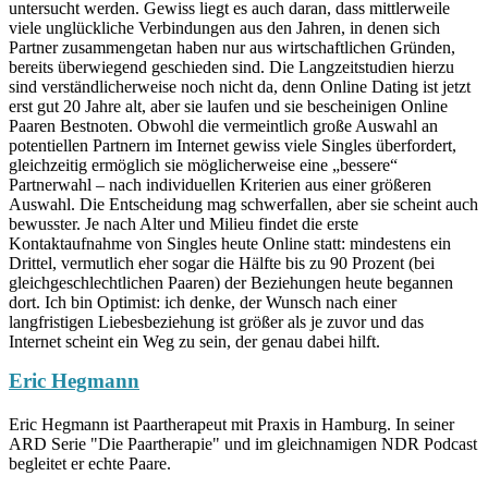
untersucht werden. Gewiss liegt es auch daran, dass mittlerweile
viele unglückliche Verbindungen aus den Jahren, in denen sich
Partner zusammengetan haben nur aus wirtschaftlichen Gründen,
bereits überwiegend geschieden sind. Die Langzeitstudien hierzu
sind verständlicherweise noch nicht da, denn Online Dating ist jetzt
erst gut 20 Jahre alt, aber sie laufen und sie bescheinigen Online
Paaren Bestnoten. Obwohl die vermeintlich große Auswahl an
potentiellen Partnern im Internet gewiss viele Singles überfordert,
gleichzeitig ermöglich sie möglicherweise eine „bessere“
Partnerwahl – nach individuellen Kriterien aus einer größeren
Auswahl. Die Entscheidung mag schwerfallen, aber sie scheint auch
bewusster. Je nach Alter und Milieu findet die erste
Kontaktaufnahme von Singles heute Online statt: mindestens ein
Drittel, vermutlich eher sogar die Hälfte bis zu 90 Prozent (bei
gleichgeschlechtlichen Paaren) der Beziehungen heute begannen
dort. Ich bin Optimist: ich denke, der Wunsch nach einer
langfristigen Liebesbeziehung ist größer als je zuvor und das
Internet scheint ein Weg zu sein, der genau dabei hilft.
Eric Hegmann
Eric Hegmann ist Paartherapeut mit Praxis in Hamburg. In seiner
ARD Serie "Die Paartherapie" und im gleichnamigen NDR Podcast
begleitet er echte Paare.