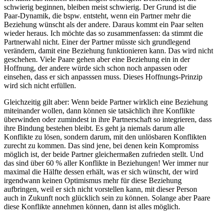
schwierig beginnen, bleiben meist schwierig. Der Grund ist die
Paar-Dynamik, die bspw. entsteht, wenn ein Partner mehr die
Beziehung wünscht als der andere. Daraus kommt ein Paar selten
wieder heraus. Ich möchte das so zusammenfassen: da stimmt die
Partnerwahl nicht. Einer der Partner müsste sich grundlegend
verändern, damit eine Beziehung funktionieren kann. Das wird nicht
geschehen. Viele Paare gehen aber eine Beziehung ein in der
Hoffnung, der andere würde sich schon noch anpassen oder
einsehen, dass er sich anpasssen muss. Dieses Hoffnungs-Prinzip
wird sich nicht erfüllen.
Gleichzeitig gilt aber: Wenn beide Partner wirklich eine Beziehung
miteinander wollen, dann können sie tatsächlich ihre Konflikte
überwinden oder zumindest in ihre Partnerschaft so integrieren, dass
ihre Bindung bestehen bleibt. Es geht ja niemals darum alle
Konflikte zu lösen, sondern darum, mit den unlösbaren Konflikten
zurecht zu kommen. Das sind jene, bei denen kein Kompromiss
möglich ist, der beide Partner gleichermaßen zufrieden stellt. Und
das sind über 60 % aller Konflikte in Beziehungen! Wer immer nur
maximal die Hälfte dessen erhält, was er sich wünscht, der wird
irgendwann keinen Optimismus mehr für diese Beziehung
aufbringen, weil er sich nicht vorstellen kann, mit dieser Person
auch in Zukunft noch glücklich sein zu können. Solange aber Paare
diese Konflikte annehmen können, dann ist alles möglich.