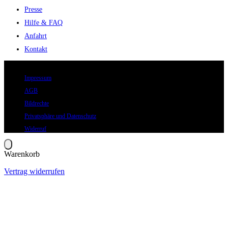
Presse
Hilfe & FAQ
Anfahrt
Kontakt
© 2026 Eric Hegmann GmbH | Alle Rechte vorbehalten.
Impressum
AGB
Bildrechte
Privatsphäre und Datenschutz
Widerruf
Warenkorb
Vertrag widerrufen