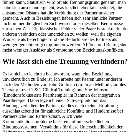
führen kann. Statistisch wird oft als Trennungsgrund genannt, man
habe sich auseinandergelebt, was letztlich ebenfalls bedeutet, die
entstandene Distanz hat die Verbindung der Partner unsicher
gemacht. Auch in Beziehungen haben sich sehr ähnliche Partner
nicht immer die gleichen Sichtweisen oder dieselben Bedürfnisse
zur selben Zeit. Ein klassischer Fehler vieler Paare besteht darin, den
anderen verändern oder umerziehen zu wollen, weil die eigenen
Wünsche als berechtigter und die Bedürfnisse des Partners als
weniger gerechtfertigt empfunden werden. Affären und Betrug sind
meist weniger Auslöser als Symptome von Beziehungskonflikten.
Wie lässt sich eine Trennung verhindern?
Es ist nicht so leicht zu beantworten, wann eine Beziehung
unwiderruflich zu Ende ist. Ich arbeite mit Paaren unter anderem
nach den Methoden von John Gottman (Gottman Method Couples
Therapy Level 1 & 2 Clinical Training) und Sue Johnson
(Emotionsfokussierte Paartherapie) im Rahmen der integrativen
Paartherapie. Dabei lege ich einen Schwerpunkt auf das
Bindungsverhalten der Partner, da dies nach meiner Erfahrung
ausschlaggebend ist für zahlreiche Konflikte und Hindernisse bei
Partnersuche und Partnerschaft. Auch viele
Kommunikationsprobleme basieren auf unterschiedlichen
Bindungssystemen. Verständnis für diese Unterschiedlichkeit der