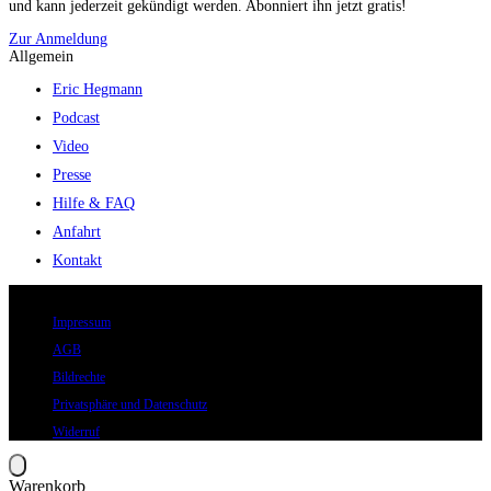
und kann jederzeit gekündigt werden. Abonniert ihn jetzt gratis!
Zur Anmeldung
Allgemein
Eric Hegmann
Podcast
Video
Presse
Hilfe & FAQ
Anfahrt
Kontakt
© 2026 Eric Hegmann GmbH | Alle Rechte vorbehalten.
Impressum
AGB
Bildrechte
Privatsphäre und Datenschutz
Widerruf
Warenkorb