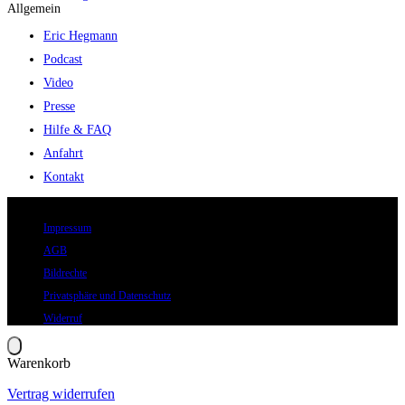
Allgemein
Eric Hegmann
Podcast
Video
Presse
Hilfe & FAQ
Anfahrt
Kontakt
© 2026 Eric Hegmann GmbH | Alle Rechte vorbehalten.
Impressum
AGB
Bildrechte
Privatsphäre und Datenschutz
Widerruf
Warenkorb
Vertrag widerrufen