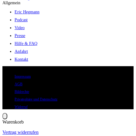
Allgemein
Eric Hegmann
Podcast
Video
Presse
Hilfe & FAQ
Anfahrt
Kontakt
© 2026 Eric Hegmann GmbH | Alle Rechte vorbehalten.
Impressum
AGB
Bildrechte
Privatsphäre und Datenschutz
Widerruf
Warenkorb
Vertrag widerrufen