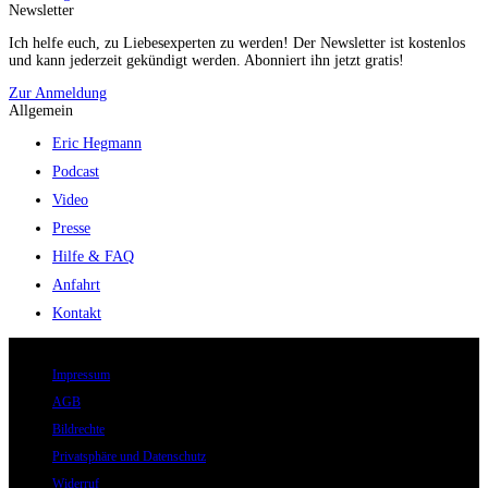
Newsletter
Ich helfe euch, zu Liebesexperten zu werden! Der Newsletter ist kostenlos
und kann jederzeit gekündigt werden. Abonniert ihn jetzt gratis!
Zur Anmeldung
Allgemein
Eric Hegmann
Podcast
Video
Presse
Hilfe & FAQ
Anfahrt
Kontakt
© 2026 Eric Hegmann GmbH | Alle Rechte vorbehalten.
Impressum
AGB
Bildrechte
Privatsphäre und Datenschutz
Widerruf