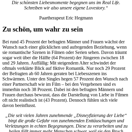
Die schönsten Liebesmomente begegnen uns im Real Life.
Schreiben wir also unsere eigene Lovestory.“
Paartherapeut Eric Hegmann
Zu schön, um wahr zu sein
Bei rund 45 Prozent der befragten Männer und Frauen wächst der
Wunsch nach einer glücklichen und aufregenden Beziehung, wenn
sie romantische Szenen in Filmen oder Serien sehen. Davon träumt
sogar weit über die Hälfte (64 Prozent) der Jüngeren zwischen 18
und 29 Jahren. Auffällig: Mit steigendem Alter schwindet der
oftmals verklärte Blick auf fiktive Romantik. Nur noch 29 Prozent
der Befragten ab 60 Jahren geraten bei Liebesszenen ins
Schwärmen. Unter den Singles hegen 57 Prozent den Wunsch nach
einer Partnerschaft wie im Film – bei den Vergebenen sind es
immerhin noch 38 Prozent. Dabei ist den befragten Männern und
Frauen durchaus bewusst, dass die Darstellung von Liebe in Filmen
oft nicht realistisch ist (43 Prozent). Dennoch fühlen sich viele
davon beeinflusst.
„Die seit vielen Jahren zunehmende „Disneyfizierung der Liebe“
birgt die große Gefahr von zunehmenden Enttäuschungen und
Verletzungen in echten Begegnungen. Diese zu verarbeiten und zu
heilen fällt immer mehr Menschen schwer, weil sie den Bruch