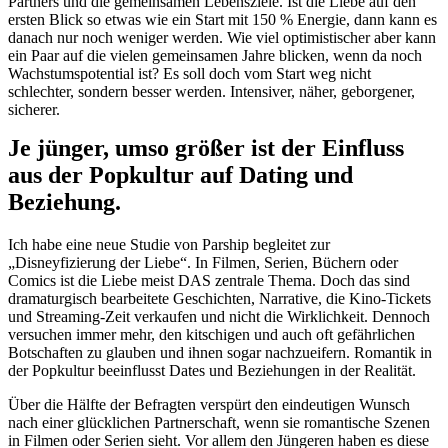
Partners und die gemeinsamen Lebensziele. Ist die Liebe auf den
ersten Blick so etwas wie ein Start mit 150 % Energie, dann kann es
danach nur noch weniger werden. Wie viel optimistischer aber kann
ein Paar auf die vielen gemeinsamen Jahre blicken, wenn da noch
Wachstumspotential ist? Es soll doch vom Start weg nicht
schlechter, sondern besser werden. Intensiver, näher, geborgener,
sicherer.
Je jünger, umso größer ist der Einfluss
aus der Popkultur auf Dating und
Beziehung.
Ich habe eine neue Studie von Parship begleitet zur
„Disneyfizierung der Liebe“. In Filmen, Serien, Büchern oder
Comics ist die Liebe meist DAS zentrale Thema. Doch das sind
dramaturgisch bearbeitete Geschichten, Narrative, die Kino-Tickets
und Streaming-Zeit verkaufen und nicht die Wirklichkeit. Dennoch
versuchen immer mehr, den kitschigen und auch oft gefährlichen
Botschaften zu glauben und ihnen sogar nachzueifern. Romantik in
der Popkultur beeinflusst Dates und Beziehungen in der Realität.
Über die Hälfte der Befragten verspürt den eindeutigen Wunsch
nach einer glücklichen Partnerschaft, wenn sie romantische Szenen
in Filmen oder Serien sieht. Vor allem den Jüngeren haben es diese