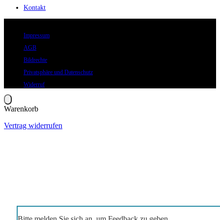
Kontakt
© 2026 Eric Hegmann GmbH | Alle Rechte vorbehalten.
Impressum
AGB
Bildrechte
Privatsphäre und Datenschutz
Widerruf
Warenkorb
Vertrag widerrufen
Bitte melden Sie sich an, um Feedback zu geben.