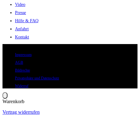
Video
Presse
Hilfe & FAQ
Anfahrt
Kontakt
© 2026 Eric Hegmann GmbH | Alle Rechte vorbehalten.
Impressum
AGB
Bildrechte
Privatsphäre und Datenschutz
Widerruf
Warenkorb
Vertrag widerrufen