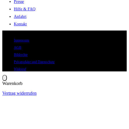
Presse
Hilfe & FAQ
Anfahrt
Kontakt
© 2026 Eric Hegmann GmbH | Alle Rechte vorbehalten.
Impressum
AGB
Bildrechte
Privatsphäre und Datenschutz
Widerruf
Warenkorb
Vertrag widerrufen