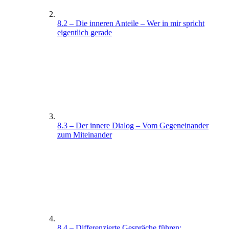
8.2 – Die inneren Anteile – Wer in mir spricht
eigentlich gerade
8.3 – Der innere Dialog – Vom Gegeneinander
zum Miteinander
8.4 – Differenzierte Gespräche führen: