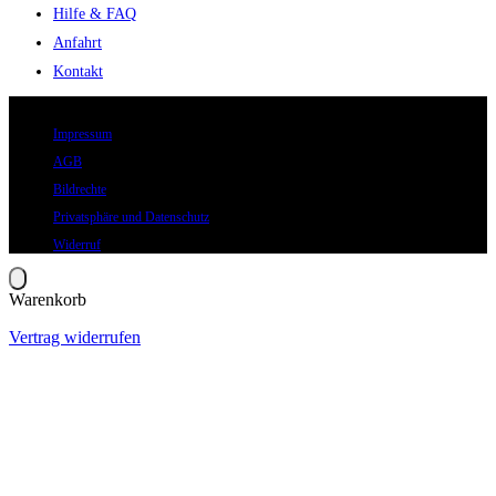
Hilfe & FAQ
Anfahrt
Kontakt
© 2026 Eric Hegmann GmbH | Alle Rechte vorbehalten.
Impressum
AGB
Bildrechte
Privatsphäre und Datenschutz
Widerruf
Warenkorb
Vertrag widerrufen